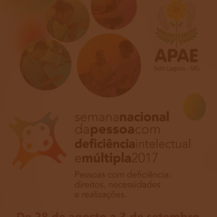
Deficiência
Intelectual
e
Múltipla