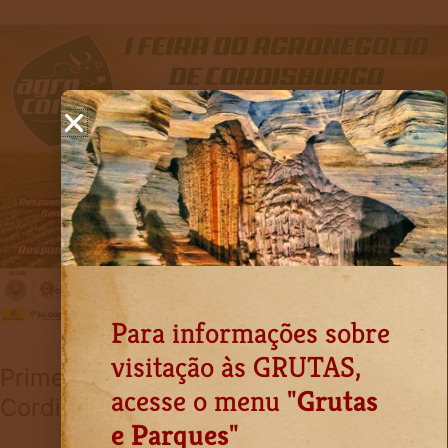
Primeira
Feira
do
Agronegócio
de
Cordisburgo
Para informações sobre
visitação às GRUTAS,
Primeira Feira do Agronegócio de
acesse o menu "
Grutas
Cordisburgo
e Parques
"