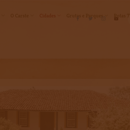
O Carste
Cidades
Grutas e Parques
Rotas T