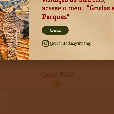
acesse o menu "
Grutas 
Parques
"
Acessar
@circuitodasgrutasmg
Onde fica?