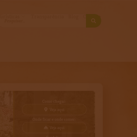
urísticas
Transparência
Blog
Contato
Como chegar:
Veja aqui
Onde ficar e onde comer:
Veja aqui