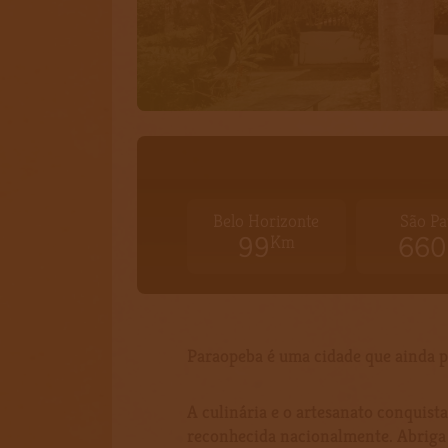
Belo Horizonte
São Pa
99
660
Km
Paraopeba é uma cidade que ainda pr
A culinária e o artesanato conquist
reconhecida nacionalmente. Abriga