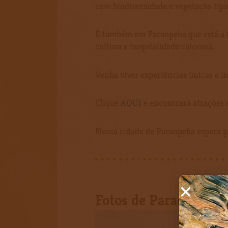
com biodiversidade e vegetação típi
É também em Paraopeba que está a 
cultura e hospitalidade calorosa.
Venha viver experiências únicas e 
Clique
AQUI
e encontrará atrações e
Nossa cidade de Paraopeba espera p
Fotos de Paraopeba