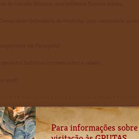
cas do Cerrado Mineiro, uma belíssima floresta urbana.
Comunidade Quilombola da Pontinha: uma comunidade ancestra
inesquecíveis em Paraopeba!
 produtos turísticos incríveis sobre a cidade!
or você!
Para informações sobre
visitação às GRUTAS,