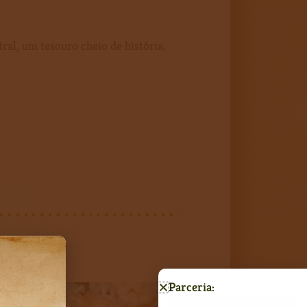
l, um tesouro cheio de história,
Parceria: