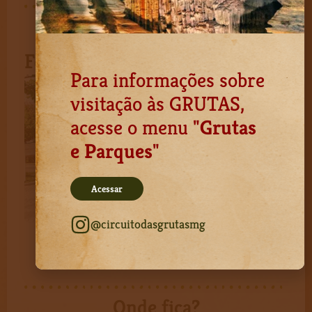
Fotos de Fortuna de Minas
Para informações sobre
visitação às GRUTAS,
acesse o menu "
Grutas
e Parques
"
Acessar
@circuitodasgrutasmg
Onde fica?