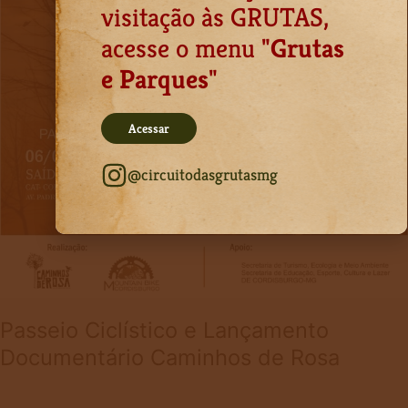
visitação às GRUTAS,
acesse o menu "
Grutas
e Parques
"
Acessar
@circuitodasgrutasmg
Passeio Ciclístico e Lançamento
Documentário Caminhos de Rosa