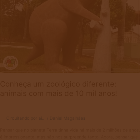
mais
de
10
mil
anos!
Conheça um zoológico diferente:
animais com mais de 10 mil anos!
Circuitando por aí...
/
Daniel Magalhães
Pensar que no planeta Terra tinha vida há mais de 2 milhões de anos,
é impressionante, mas não nos surpreende tanto. Agora, pensar que