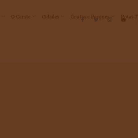
O Carste
Cidades
Grutas e Parques
Rotas T