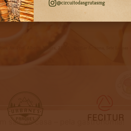
@circuitodasgrutasmg
iva: Av. Pref. Alberto Moura, 21001 - Jardim Arizona, Sete Lagoa
m sair de casa – pela gastronomia!