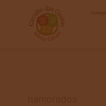
Ir
para
Conheça
o
conteúdo
namorados