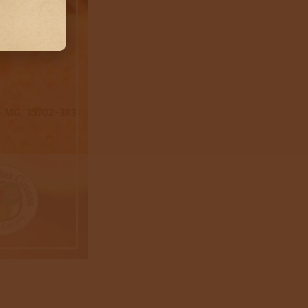
s - MG, 35702-383