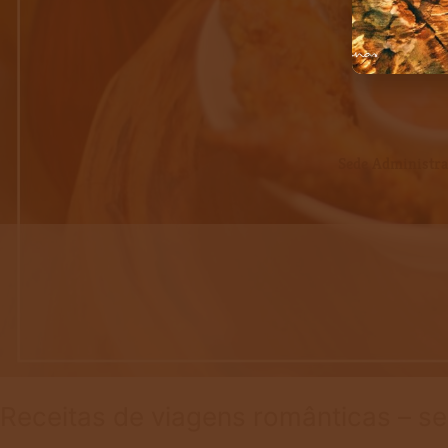
Sede Administrat
Receitas de viagens românticas – se