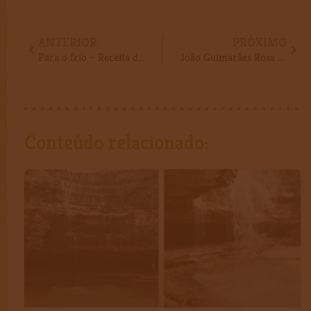
Anterior
Pró
ANTERIOR
PRÓXIMO
Para o frio – Receita da nossa Canjiquinha com Costelinha
João Guimarães Rosa – para seu aniversário, uma viagem pela culinária do sertão
Conteúdo relacionado: