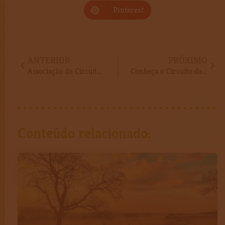
Pinterest
Anterior
Pró
ANTERIOR
PRÓXIMO
Associação do Circuito Turístico das Grutas se reúne em Sete Lagoas.
Conheça o Circuito das Grutas
Conteúdo relacionado: