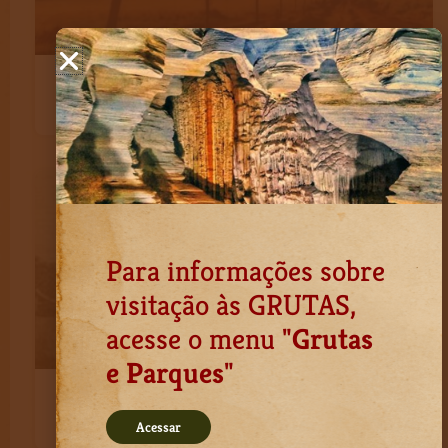
Caminhos de Rosa – saiba como percorrer os
caminhos do escritor pelo sertão mineiro.
Para informações sobre
visitação às GRUTAS,
acesse o menu "
Grutas
e Parques
"
Peter Lund – ele nos escolheu. E que sorte a
nossa!
Acessar