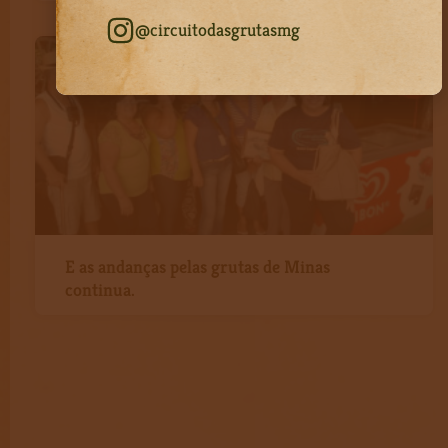
@circuitodasgrutasmg
E as andanças pelas grutas de Minas
continua.