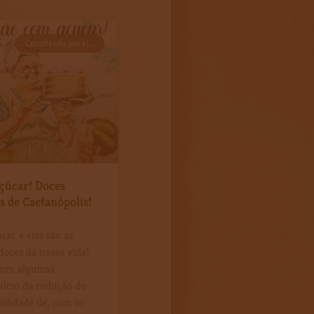
Circuitando por aí...
çúcar! Doces
ós de Caetanópolis!
ar e elas são as
oces da nossa vida!
com algumas
 início da redução do
bilidade de, com os