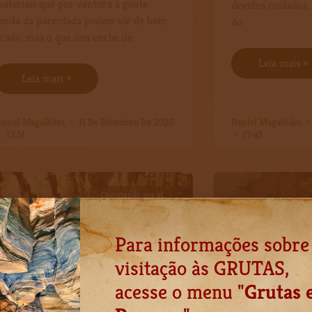
ateriais que por ventura a gente
devidos cuidados, 
erda da parentada podem vir de bom
do
rado, mas o que nos enche de
Leia mais »
Leia mais »
aniel Magalhães
11 De Setembro De 2020
Daniel Magalhães
12:51
17:45
Circuitando por aí...
Para informações sobre
visitação às GRUTAS,
acesse o menu "
Grutas 