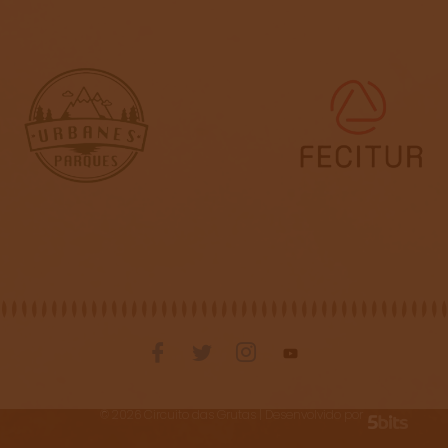
©
2026
Circuito das Grutas | Desenvolvido por