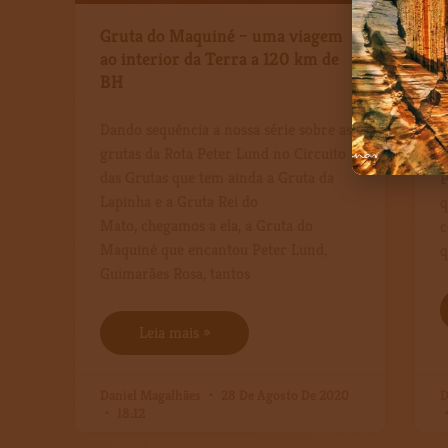
Gruta do Maquiné – uma viagem
ao interior da Terra a 120 km de
i
BH
S
Dando sequência a nossa série sobre as
l
grutas da Rota Peter Lund no Circuito
n
das Grutas que tem ainda a Gruta da
P
Lapinha e a Gruta Rei do
q
Mato, chegamos a ela, a Gruta do
c
Maquiné que encantou Peter Lund,
q
Guimarães Rosa, tantos
Leia mais »
Daniel Magalhães
28 De Agosto De 2020
D
18:12