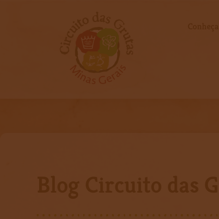
Ir
para
Conheça
o
conteúdo
Blog Circuito das 