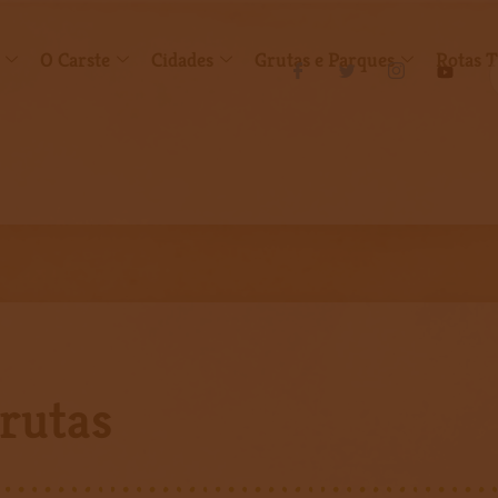
O Carste
Cidades
Grutas e Parques
Rotas T
Grutas