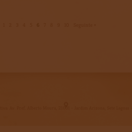
1
2
3
4
5
6
7
8
9
10
Seguinte »
iva: Av. Pref. Alberto Moura, 21001 - Jardim Arizona, Sete Lagoa