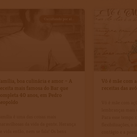
Página
Página
Página
Página
Página
Página
Página
Página
Página
Página
Circuitando por aí...
amília, boa culinária e amor – A
Vó é mãe com a
eceita mais famosa do Bar que
receitas das av
completa 40 anos, em Pedro
Leopoldo
Vó é mãe com açúc
lembranças mais d
amília é uma das coisas mais
Para esse tempo 
aravilhosas da vida da gente. Herança
flexibilizações, o
e vida então, nem se fala! Os bens
contágio e a possi