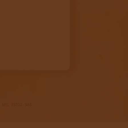
s - MG, 35702-383