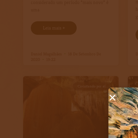
m
considerado um período “mais novo” é
h
uma
g
Leia mais »
Daniel Magalhães
18 De Setembro De
D
2020
19:22
Circuitando por aí...