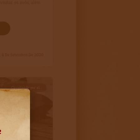
visitar os avós, além
4 De Setembro De 2020
Circuitando por aí...
e