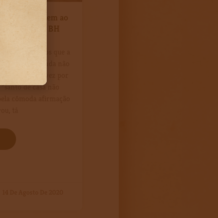
ha – uma viagem ao
ra a 50 km de BH
res maravilhosos que a
u falar mas ainda não
e ir até lá? Talvez por
 “santo de casa não
 pela cômoda afirmação
ou, tá
14 De Agosto De 2020