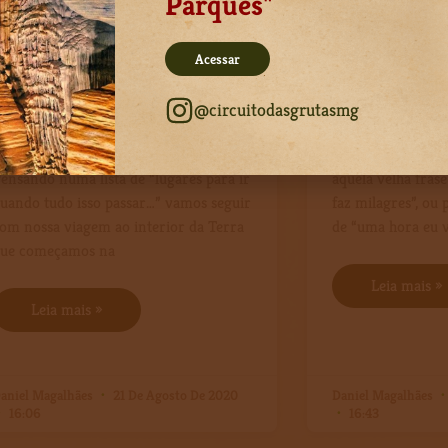
Parques
"
Gruta Rei do Mato – um viagem ao
Gruta da Lapin
nterior da Terra a 70 km de BH
interior da Ter
Acessar
emana passada falamos sobre aqueles
Sabe aqueles luga
@circuitodasgrutasmg
ugares que estão perto da gente e
gente sempre ouvi
unca encontramos hora para visitar.
teve curiosidade d
ensando numa lista de “lugares para ir
aquela velha frase
uando tudo isso passar…” vamos seguir
faz milagres”, ou
om nossa viagem ao interior da Terra
de “uma hora eu v
ue começamos na
Leia mais »
Leia mais »
aniel Magalhães
21 De Agosto De 2020
Daniel Magalhães
16:06
16:43