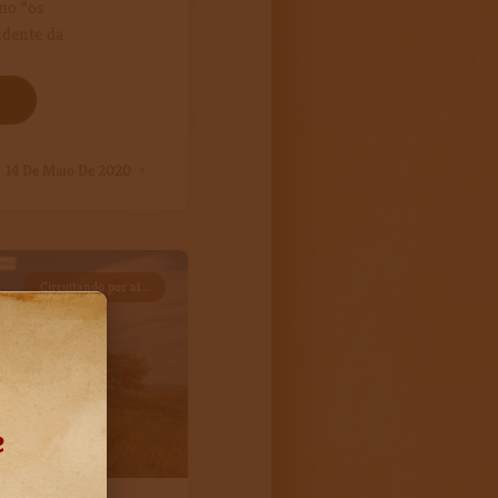
mo “os
dente da
14 De Maio De 2020
Circuitando por aí...
e