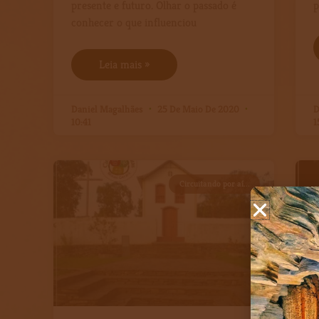
presente e futuro. Olhar o passado é
p
conhecer o que influenciou
Leia mais »
Daniel Magalhães
25 De Maio De 2020
D
10:41
1
Circuitando por aí...