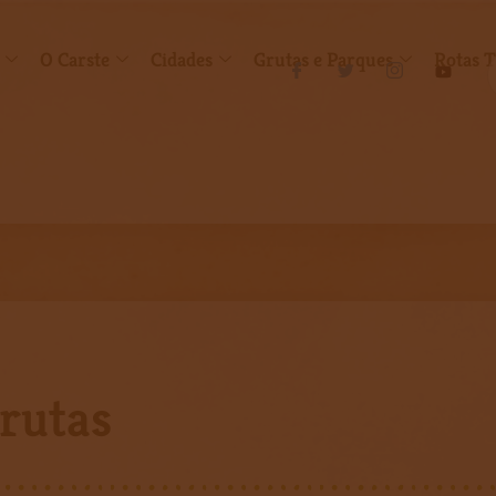
O Carste
Cidades
Grutas e Parques
Rotas T
Grutas