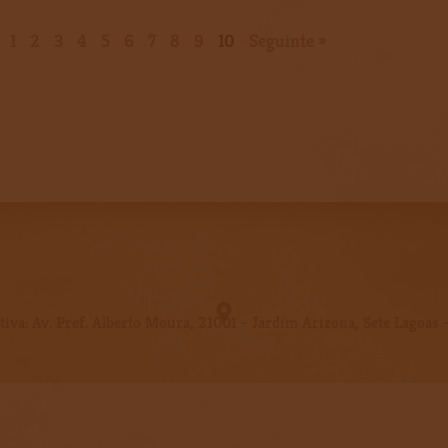
1
2
3
4
5
6
7
8
9
10
Seguinte »
iva: Av. Pref. Alberto Moura, 21001 - Jardim Arizona, Sete Lagoa