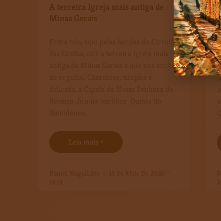
A terceira Igreja mais antiga de
Minas Gerais
F
Entre nós, aqui pelas bandas do Circuito
d
das Grutas, está a terceira igreja mais
c
antiga de Minas Gerais e que nos enche
c
de orgulho. Charmosa, simples e
J
delicada, a Capela de Nossa Senhora do
s
Rosário, fica na bucólica Quinta do
e
Sumidouro,
C
Leia mais »
Daniel Magalhães
14 De Maio De 2020
D
14:14
1