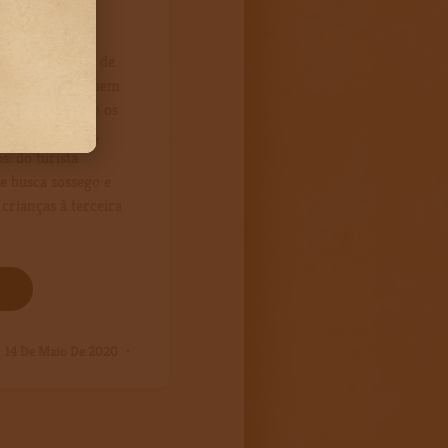
 aí…
os, recebemos de
sorriso largo quem
razendo consigo os
ladares, gostos,
s: do turista
e busca sossego e
 crianças à terceira
14 De Maio De 2020