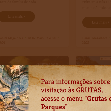
referem a nós co
arte da família de cada
meninos” indepen
Leia mais »
Leia mais »
aniel Magalhães
18 De Maio De 2020
Daniel Magalhães
5:08
14:27
Circuitando por aí...
Para informações sobre
visitação às GRUTAS,
acesse o menu "
Grutas 
Parques
"