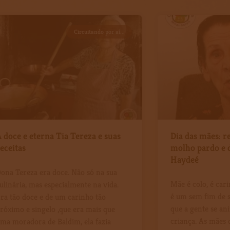
Página
Página
Página
Página
Página
Página
Página
Página
Página
Página
Circuitando por aí...
 doce e eterna Tia Tereza e suas
Dia das mães: r
eceitas
molho pardo e 
Haydeé
ona Tereza era doce. Não só na sua
Mãe é colo, é cari
ulinária, mas especialmente na vida.
é um sem fim de s
ra tão doce e de um carinho tão
que a gente se an
róximo e singelo ,que era mais que
criança. As mães 
ma moradora de Baldim, ela fazia