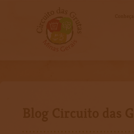
Ir
para
Conheça
o
conteúdo
Blog Circuito das 