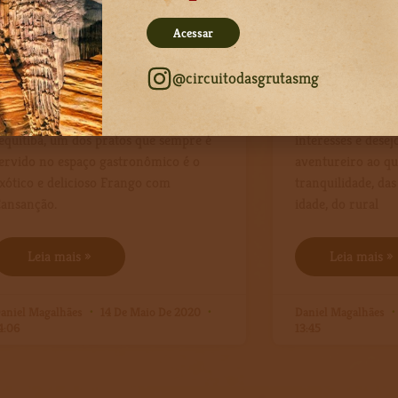
Receita de Frango com Canssanção
Circuitando por
Acessar
rango caipira com Cansanção é
Como bons mineir
aquelas delícias impossíveis de se
coração aberto e 
@circuitodasgrutasmg
omer uma vez só! Quando a gente
vem nos visitar t
hega ao Festival de Folclore de
mais diferentes pa
equitibá, um dos pratos que sempre é
interesses e desejo
ervido no espaço gastronômico é o
aventureiro ao qu
xótico e delicioso Frango com
tranquilidade, das
ansanção.
idade, do rural
Leia mais »
Leia mais »
aniel Magalhães
14 De Maio De 2020
Daniel Magalhães
4:06
13:45