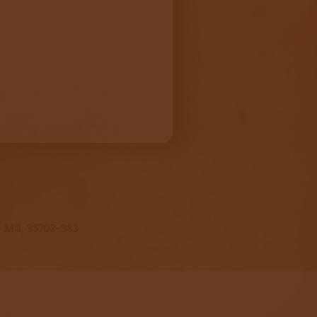
s - MG, 35702-383