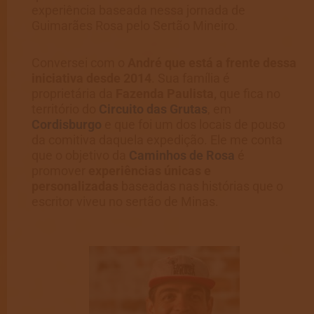
experiência baseada nessa jornada de
Guimarães Rosa pelo Sertão Mineiro.
Conversei com o
André que está a frente dessa
iniciativa desde 2014
. Sua família é
proprietária da
Fazenda Paulista,
que fica no
território do
Circuito das Grutas
, em
Cordisburgo
e que foi um dos locais de pouso
da comitiva daquela expedição. Ele me conta
que o objetivo da
Caminhos de Rosa
é
promover
experiências únicas e
personalizadas
baseadas nas histórias que o
escritor viveu no sertão de Minas.