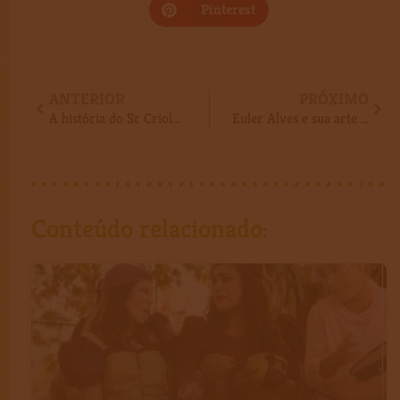
Pinterest
Anterior
Pró
ANTERIOR
PRÓXIMO
A história do Sr Criolo – inspiração para Guimarães Rosa e para uma vida inteira
Euler Alves e sua arte de transformar a sucata
Conteúdo relacionado: