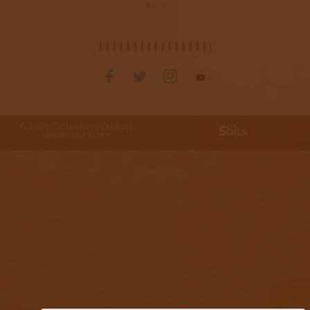
©
2026
Circuito das Grutas |
Desenvolvido por