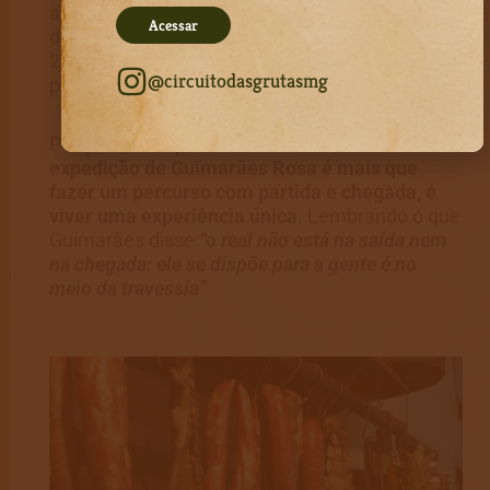
aproximando ao máximo daquilo que a pessoa
Acessar
deseja, tanto que por lá já passaram atletas de
23 estados do Brasil e de 7 países vivendo o
@circuitodasgrutasmg
percurso.
Porque é isso:
percorrer os caminhos da
expedição de Guimarães Rosa é mais que
fazer um percurso com partida e chegada, é
viver uma experiência única.
Lembrando o que
Guimarães disse
“o real não está na saída nem
na chegada: ele se dispõe para a gente é no
meio da travessia”